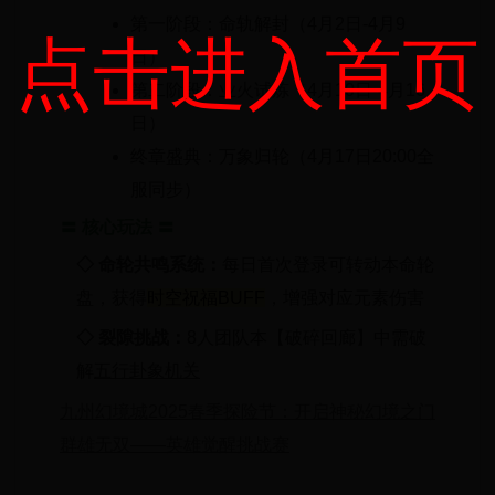
第一阶段：命轨解封（4月2日-4月9
点击进入首页
日）
第二阶段：业火试炼（4月10日-4月16
日）
终章盛典：万象归轮（4月17日20:00全
服同步）
〓 核心玩法 〓
◇ 命轮共鸣系统：
每日首次登录可转动本命轮
盘，获得
时空祝福BUFF
，增强对应元素伤害
◇ 裂隙挑战：
8人团队本【破碎回廊】中需破
解
五行卦象机关
九州幻境城2025春季探险节：开启神秘幻境之门
群雄无双——英雄觉醒挑战赛