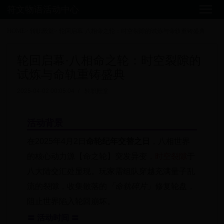
符文物语活动中心
HOME
>
转职殿堂
>
轮回启幕·八相命之轮：时空裂隙的试炼与命轨重铸盛典
轮回启幕·八相命之轮：时空裂隙的
试炼与命轨重铸盛典
2025-04-02 00:05:04
/
转职殿堂
活动背景
在2025年4月2日
命轮纪年交替之日
，八相世界
的核心动力源【命之轮】突发异变，
时空裂隙
于
八大陆交汇处显现。玩家需组队穿越充满量子乱
流的裂隙，收集散落的
「命轨碎片」
修复轮盘，
阻止世界陷入轮回崩坏。
〓 活动时间 〓