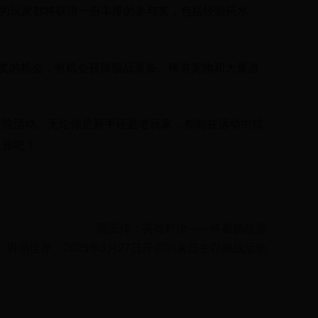
动的玩家都将获得一份丰厚的参与奖，包括经验药水、
抽奖的机会，有机会获得极品装备、稀有宠物和大量游
冒险活动。无论你是新手还是老玩家，都能在活动中找
之旅吧！
霸王传：英雄对决——终极挑战赛
坍塌世界：2025年3月27日开启的末日生存挑战活动