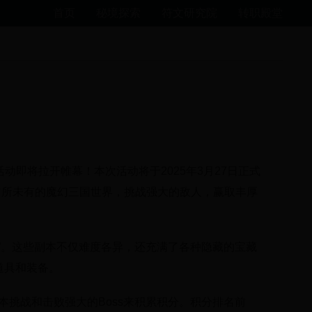
首页
秘境探索
符文研究院
转职殿堂
动即将拉开帷幕！本次活动将于2025年3月27日正式
到前所未有的魔幻三国世界，挑战强大的敌人，赢取丰厚
战”。这些副本不仅难度各异，还充满了各种隐藏的宝藏
道具和装备。
本挑战和击败强大的Boss来积累积分。积分排名前