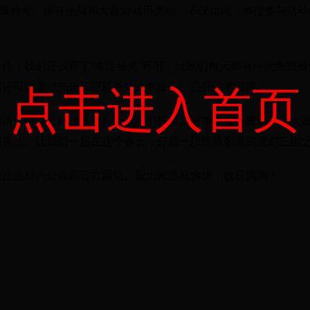
专属称号、稀有坐骑和大量游戏币奖励。不仅如此，每位参与活
。
性，我们还设置了“幸运抽奖”环节。玩家们每天都有一次免费
们还可以通过充值获得额外的抽奖次数，提升中奖概率。
点击进入首页
邀请所有《三国伏魔录》的玩家们积极参与本次春季魔幻三国大
和挑战。让我们一起在这个春天，开启一段惊险刺激的魔幻三国
关注游戏内公告和官方网站。祝大家游戏愉快，收获满满！