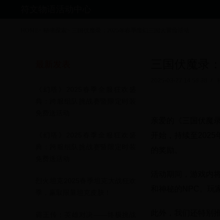
符文物语活动中心
HOME
>
秘境探索
>
三国伏魔录：2025年春季魔幻三国大冒险活动
三国伏魔录：
最新发表
2025-03-27 14:58:38
/
《幻塔》2025春季全服狂欢盛
典：跨服组队挑战赛暨限定时装
免费送活动
亲爱的《三国伏魔录
开始，持续至202
《幻塔》2025春季全服狂欢盛
典：跨服组队挑战赛暨限定时装
的奖励。
免费送活动
活动期间，游戏内将
烈火坦克2025春季坦克大战狂欢
和神秘的NPC。
季，赢取限量坦克皮肤！
此外，我们还特别推
霸王传：英雄对决——终极挑战