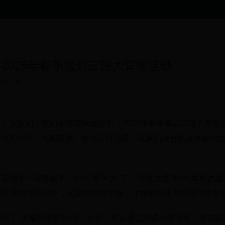
2025年春季魔幻三国大冒险活动
秘境探索
》玩家们，我们非常高兴地宣布，2025年春季魔幻三国大冒险活
5年4月10日，为期两周。在这段时间里，玩家们将有机会体验
新增多个限时副本，包括“魔界之门”、“赤壁之战”和“长坂坡之
玩家们需要组队合作，运用智慧和策略，才能顺利通关并获得稀有
出了“伏魔英雄榜”活动。玩家们可以通过完成日常任务、参与副