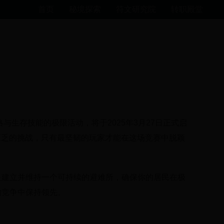
首页
秘境探索
符文研究院
转职殿堂
与生存技能的极限活动，将于2025年3月27日正式启
源匮乏的挑战，只有最坚韧的玩家才能在这场竞赛中脱颖
是建立并维持一个可持续的避难所，确保你的居民在极
的竞争中保持领先。