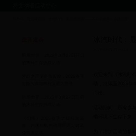
符文物语活动中心
HOME
>
符文研究院
>
冰汽时代：最后的家园——2025年春季生存挑战赛
冰汽时代：最
最新发表
2025-03-27 21:40:14
/
坍塌世界：2025年3月27日开启
的末日生存挑战活动
欢迎来到《冰汽时代
梦幻之星伊多拉传说：2025春季
动，持续至2025
冒险庆典与稀有宝藏大搜寻
而出。
坍塌世界：2025年3月27日开启
的末日生存挑战活动
活动期间，所有参
端环境下生存下来
《幻塔》2025春季全服狂欢盛
典：跨服组队挑战赛暨限定时装
为了增加活动的趣
免费送活动