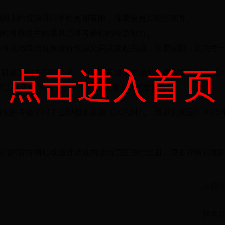
地图上的资源将比平时更加有限，你需要更加精打细算。
随时可能发生的暴风雪将考验你的应急能力。
你可以与其他玩家进行资源交易或发起挑战，但需谨慎，因为每
点击进入首页
有机会赢取丰厚的奖励，包括独家游戏内物品、虚拟货币以及《
“生存大师”称号，并永久记录在游戏的荣誉殿堂中。
火的考验了吗？立即报名参加《冰汽时代：最后的家园》202
我们的官方网站或通过游戏内活动页面进行注册。更多详情和规
决战
捕鱼