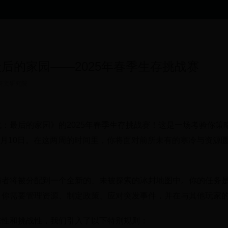
后的家园——2025年春季生存挑战赛
符文研究院
：最后的家园》的2025年春季生存挑战赛！这是一场考验你策略
年4月10日。在这两周的时间里，你将面对前所未有的寒冷与资
与者将被分配到一个全新的、未被探索的冰封地图中。你的任务
。你需要管理资源、制定政策、应对突发事件，并在与其他玩家
味性和挑战性，我们引入了以下特别规则：