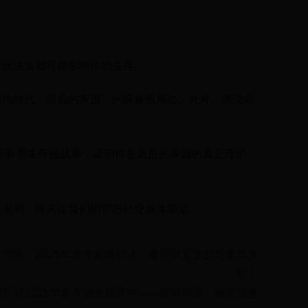
一次决策都可能影响你的生存。
冰汽时代：最后的家园》的限量版周边。此外，表现最
5年春季生存挑战赛，证明你是最后的家园的真正守护
则说明，请关注我们的官方社交媒体频道。
平安京：2025年春季巅峰对决，赢取限定皮肤与豪华奖
励！
娱乐城2025年春季捕鱼狂欢节——限时特惠，畅享捕鱼