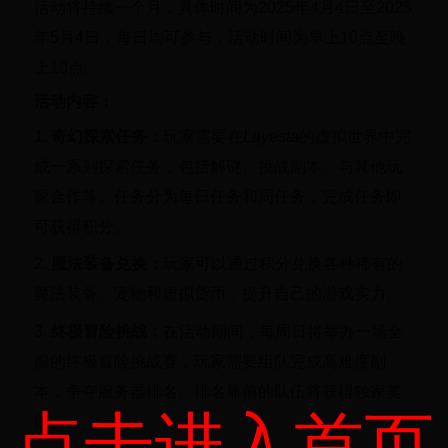
活动将持续一个月，具体时间为2025年4月4日至2025
年5月4日，每日均可参与，活动时间为早上10点至晚
上10点。
活动内容：
1.
奇幻探索任务：
玩家需要在
Layesta
的虚拟世界中完
成一系列探索任务，包括解谜、挑战副本、与其他玩
家合作等。任务分为每日任务和周任务，完成任务即
可获得积分。
2.
魔法装备兑换：
玩家可以通过积分兑换各种稀有的
魔法装备、宠物和虚拟货币，提升自己的游戏实力。
3.
终极冒险挑战：
在活动期间，每周日将举办一场全
服的终极冒险挑战赛，玩家需要组队完成高难度副
本，争夺服务器排名。排名靠前的队伍将获得独家奖
点击进入首页
励。