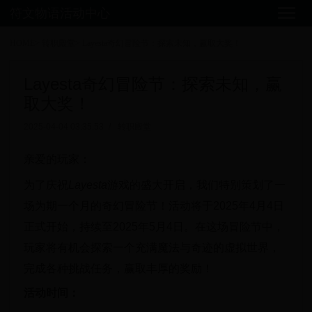
符文物语活动中心
HOME
>
转职殿堂
>
Layesta奇幻冒险节：探索未知，赢取大奖！
Layesta奇幻冒险节：探索未知，赢
取大奖！
2025-04-04 03:35:53
/
转职殿堂
亲爱的玩家：
为了庆祝
Layesta
游戏的盛大开启，我们特别策划了一
场为期一个月的奇幻冒险节！活动将于2025年4月4日
正式开始，持续至2025年5月4日。在这场冒险节中，
玩家将有机会探索一个充满魔法与奇迹的虚拟世界，
完成各种挑战任务，赢取丰厚的奖励！
活动时间：