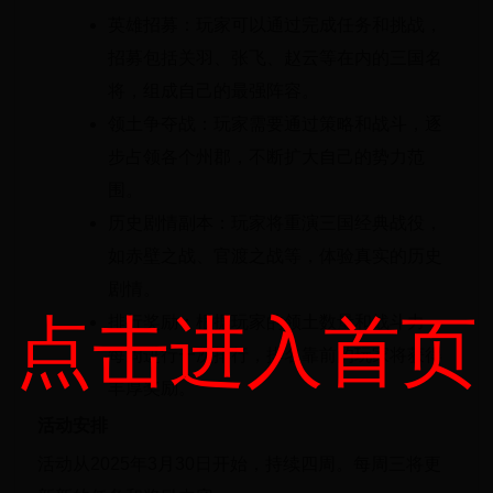
英雄招募：玩家可以通过完成任务和挑战，
招募包括关羽、张飞、赵云等在内的三国名
将，组成自己的最强阵容。
领土争夺战：玩家需要通过策略和战斗，逐
步占领各个州郡，不断扩大自己的势力范
围。
历史剧情副本：玩家将重演三国经典战役，
如赤壁之战、官渡之战等，体验真实的历史
剧情。
点击进入首页
排行奖励：根据玩家的领土数量和战斗力，
每周进行一次排行，排名靠前的玩家将获得
丰厚奖励。
活动安排
活动从2025年3月30日开始，持续四周。每周三将更