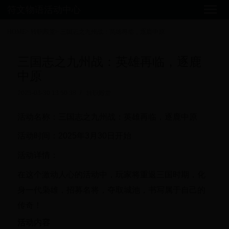
符文物语活动中心
HOME
>
转职殿堂
>
三国志之九州战：英雄再临，逐鹿中原
三国志之九州战：英雄再临，逐鹿
中原
2025-03-30 13:50:38
/
转职殿堂
活动名称：三国志之九州战：英雄再临，逐鹿中原
活动时间：2025年3月30日开始
活动详情：
在这个激动人心的活动中，玩家将重返三国时期，化
身一代枭雄，招募名将，夺取城池，书写属于自己的
传奇！
活动内容