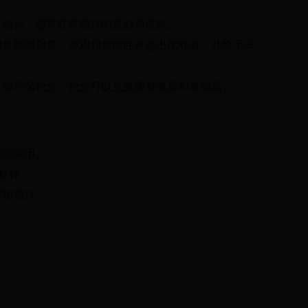
新物种，都将获得独特的奖励和成就。
团将根据创意、美观和功能性评选出优胜者，并给予丰
获得环保积分，积分可以兑换稀有道具和装饰品。
和游戏币。
精神。
更加独特。
验。