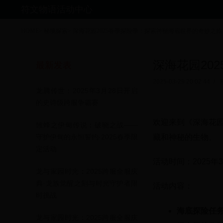
符文物语活动中心
HOME
>
秘境探索
>
深海花园2025春季探险季：探索神秘海底世界的奇妙之旅
深海花园20
最新发表
2025-03-29 20:02:44
/
龙腾传世：2025年3月28日开启
的史诗级跨服争霸赛
欢迎来到《深海花园
雏蜂之伊甸传说：破晓之战——
藏和神秘的生物。
守护伊甸的永恒誓约·2025春季限
定活动
活动时间：2025年3
龙与家园时光：2025跨服全服庆
典·龙族觉醒之刻与时光守护者限
活动内容：
时挑战
海底探险任
龙与家园时光：2025跨服全服庆