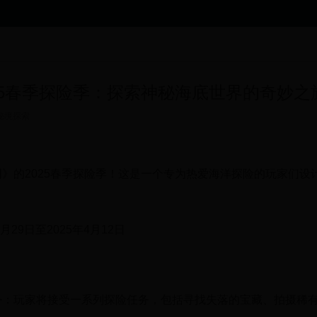
25春季探险季：探索神秘海底世界的奇妙之
秘境探索
》的2025春季探险季！这是一个专为热爱海洋探险的玩家们
月29日至2025年4月12日
务
：玩家将接受一系列探险任务，包括寻找失落的宝藏、拍摄稀