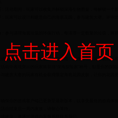
励。
鉴
：活动期间，玩家可以收集并解锁深海生物图鉴，每解锁一个
赛
：玩家可以设计和建造自己的海底花园，参与建筑大赛。评审
动
：参与清理海底垃圾的环保行动，每清理一定数量的垃圾，将
点击进入首页
完成探险任务后，玩家将获得探险宝箱，内含稀有道具、装饰品
在活动中表现突出的玩家将获得“深海探险家”称号，彰显你的探险
参与建筑大赛的玩家有机会获得限定海底花园皮肤，让你的花园
请确保你的游戏客户端已更新至最新版本，以享受最佳的游戏体
在活动结束后一周内发放，请耐心等待。
题或建议，请通过游戏内客服系统联系我们。