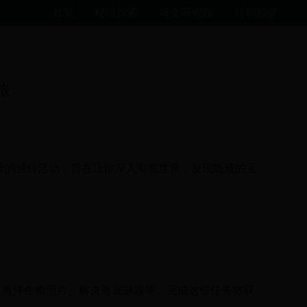
首页
秘境探索
符文研究院
转职殿堂
旅
设计的独特活动，旨在让你深入海底世界，发现隐藏的宝
有海洋生物照片、解决海底谜题等。完成这些任务将获