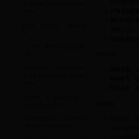
得丰厚的奖
典·龙族觉醒之刻与时光守护者限
深海生物图
时挑战
海底建筑大
霸王传：英雄对决——终极挑战
厚的奖品。
赛
海洋环保行
下一把剑：寻找失落英雄的挑战
活动奖励：
活动
龙与家园时光：2025跨服全服庆
探险宝箱
：
典·龙族觉醒之刻与时光守护者限
特殊称号
：
时挑战
限定皮肤
：
装甲战争：全球精英挑战赛——
注意事项：
2025年3月28日盛大开启
活动期间，
梦幻之星伊多拉传说：2025春季
冒险庆典与稀有宝藏大搜寻
活动奖励将
如有任何问