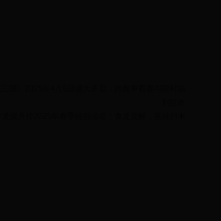
三国》2025年4月6日盛大开启：跨服争霸赛与限时福
利狂欢
青龙偃月传2025年春季特别活动：青龙觉醒，英雄归来