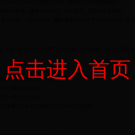
：
专为新手玩家设计的教学课程，帮助您快速掌握象棋技巧。
完成每日任务，赢取丰厚奖励，包括金币、道具和限定皮肤。
：
参与比赛，冲击排行榜，赢取“象棋在线”春季大师称号和专属奖
戏客户端，进入活动页面即可报名参加。活动期间，您可以通过
点击进入首页
00金币 + 限定大师皮肤 + 专属称号
0金币 + 限定大师皮肤
0金币 + 限定大师皮肤
有完成每日任务的玩家均可获得100金币奖励