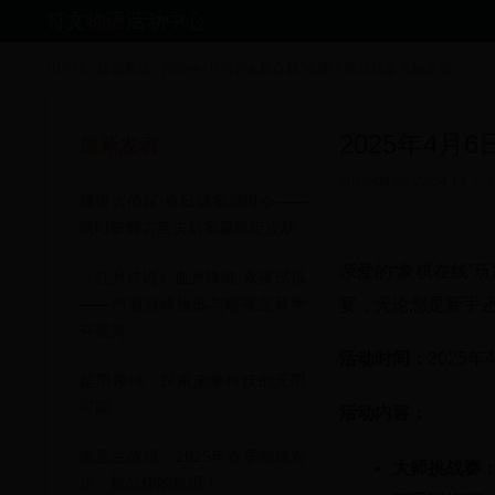
符文物语活动中心
HOME
>
转职殿堂
>
2025年4月6日“象棋在线”春季大师挑战赛火热开启！
2025年4
最新发表
2025-04-06 02:54:14
/
猫饼大侦探·春日谜案追缉令——
限时破解古董失窃案赢限定皮肤
亲爱的“象棋在线”
《红月传说》血月降临·永夜试炼
宴，无论您是新手
——跨服巅峰挑战与暗夜宝藏争
夺盛典
活动时间：
2025年4
超限领域：探索未来科技的无限
可能
活动内容：
洛瑟兰战境：2025年春季巅峰对
大师挑战赛
决，挑战你的极限！