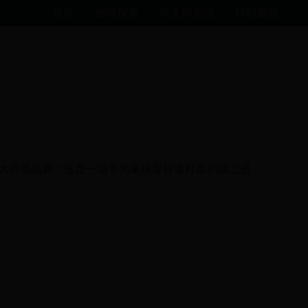
首页
秘境探索
符文研究院
转职殿堂
春季大师挑战赛！这是一场专为象棋爱好者打造的线上盛