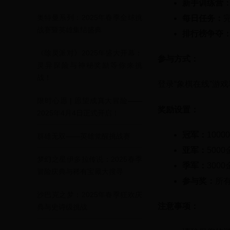
新手训练营
奥特曼系列：2025年春季全球挑
每日任务：
战赛暨英雄集结盛典
排行榜争夺
《除灵派对》2025年盛大开幕：
参与方式：
灵异探险与神秘奖励等你来挑
战！
登录“象棋在线”游
限时心愿 | 愿望成真大冒险——
奖励设置：
2025年4月4日正式开启！
冠军：
100
群雄无双——英雄觉醒挑战赛
亚军：
500
梦幻之星伊多拉传说：2025春季
季军：
300
冒险庆典与稀有宝藏大搜寻
参与奖：
所
沙巴克之梦：2025年春季狂欢庆
注意事项：
典与史诗级挑战