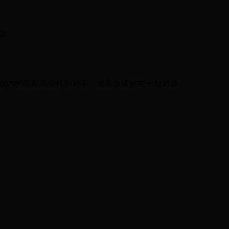
励。
游戏内的匹配系统找到对手，或者邀请好友一起对战。