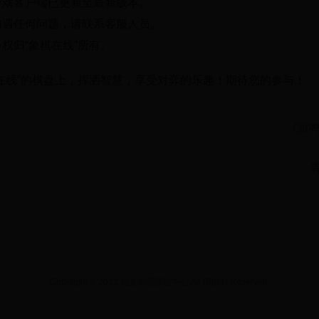
游戏客户端已更新至最新版本。
如遇任何问题，请联系客服人员。
权归“象棋在线”所有。
在线”的棋盘上，挥洒智慧，享受对弈的乐趣！期待您的参与！
《雷鸣
Copyright © 2022 符文物语活动中心 All Rights Reserved.