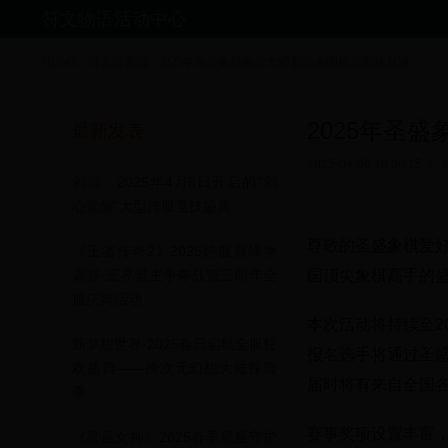
符文物语活动中心
HOME
>
符文研究院
>
2025年圣盛象棋春季大师赛暨全国棋艺巅峰对决
2025年圣
最新发表
2025-04-06 18:00:15
/
剑宗：2025年4月5日开启的“剑
心觉醒”大型跨服竞技盛典
尊敬的圣盛象棋爱好
《王者传奇2》2025跨服巅峰争
国顶尖象棋高手的
霸赛·三界盟主争夺战暨三周年全
服庆典活动
本次活动将持续至2
新梦想世界·2025春日启航全服狂
报名选手将通过圣盛
欢盛典——跨次元幻想大陆探险
届时将有来自全国
季
赛事奖项设置丰富，
《星座女神》2025春季星座守护