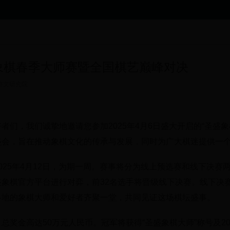
盛象棋春季大师赛暨全国棋艺巅峰对决
符文研究院
者们，我们诚挚地邀请您参加2025年4月6日盛大开启的“圣盛
盛会，旨在推动象棋文化的传承与发展，同时为广大棋迷提供一
025年4月12日，为期一周。赛事将分为线上预选赛和线下决赛
象棋官方平台进行对弈，前32名选手将晋级线下决赛。线下决赛
各地的象棋大师和爱好者齐聚一堂，共同见证这场棋坛盛事。
总奖金高达50万元人民币。冠军将获得“圣盛象棋大师”称号及2