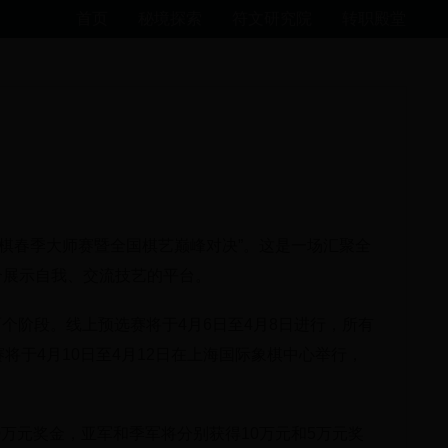
首页
秘境探索
符文研究院
转职殿堂
象棋春季大师赛暨全国棋艺巅峰对决”。这是一场汇聚全
个展示自我、交流技艺的平台。
两个阶段。线上预选赛将于4月6日至4月8日进行，所有
将于4月10日至4月12日在上海国际象棋中心举行，
0万元奖金，亚军和季军将分别获得10万元和5万元奖