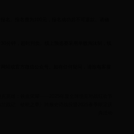
行报名。报名费为100元，报名成功后不可退款。请确
30分钟，超时判负。线上预选赛采用单败淘汰制，线
方网站或官方微信公众号。如有任何疑问，请致电客服
坦克英雄：铁血荣耀——2025年度全球坦克对战狂欢节
德兰战记：破晓之章》跨服史诗战役暨2025春季限定庆
典活动