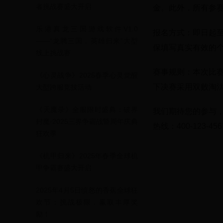
者挑战赛盛大开启
金。此外，所有参
乐港真龙三国游戏软件V1.0
报名方式：即日起至
——“龙腾三国，英雄归来”大型
保填写真实有效的
线上挑战赛
赛事规则：本次比
《心灵战争》2025春季心灵觉醒
下决赛采用双败淘
大型跨服竞技活动
《天魔录》全服限时盛典：破界
我们期待您的参与
封魔·2025三界争霸战暨周年庆典
热线：400-123-45
狂欢季
《机甲归来》2025年春季全球机
甲争霸赛盛大开启
2025年4月5日愤怒的香蕉全球狂
欢节：挑战极限，赢取丰厚奖
励！