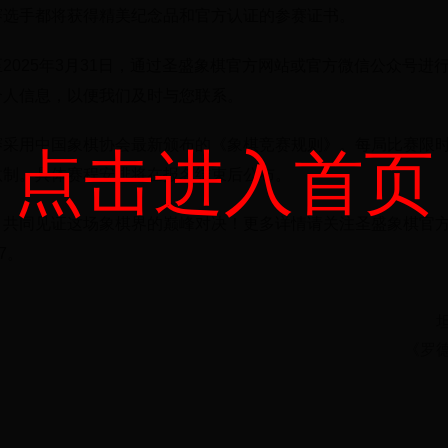
赛选手都将获得精美纪念品和官方认证的参赛证书。
2025年3月31日，通过圣盛象棋官方网站或官方微信公众号进
个人信息，以便我们及时与您联系。
赛采用中国象棋协会最新颁布的《象棋竞赛规则》。每局比赛限时
点击进入首页
汰制。具体赛程安排将在报名结束后公布。
，共同见证这场象棋界的巅峰对决！更多详情请关注圣盛象棋官
67。
《罗