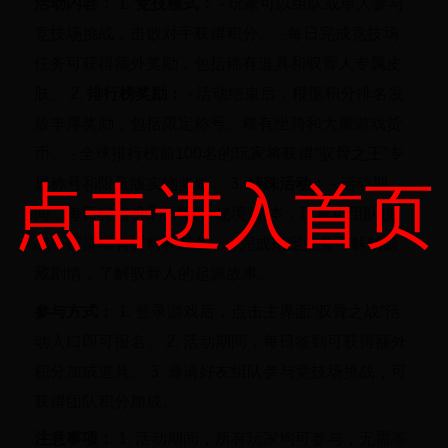
活动内容：
1.
竞技模式：
- 玩家可以组队或单人参与
竞技场挑战，击败对手获得积分。 - 每日完成竞技场
任务可获得额外奖励，包括稀有道具和驭骨人专属皮
肤。 2.
排行榜奖励：
- 活动结束后，根据积分排名发
放丰厚奖励，包括限定称号、稀有坐骑和大量游戏货
币。 - 全球排行榜前100名的玩家将获得“驭骨之王”专
属称号和限量版实物奖励。 3.
特殊活动：
- 活动期
点击进入首页
间，每日将随机刷新“驭骨秘境”副本，玩家可组队挑
战，获得稀有材料和装备。 - 完成指定任务可解锁隐
藏剧情，了解驭骨人的起源故事。
参与方式：
1. 登录游戏后，点击主界面“驭骨之战”活
动入口即可报名。 2. 活动期间，每日签到可获得额外
积分加成道具。 3. 邀请好友组队参与竞技场挑战，可
获得团队积分加成。
注意事项：
1. 活动期间，所有玩家均可参与，无需等